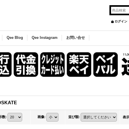
ログイン
Qee Blog
Qee Instagram
お問い合せ
DSKATE
示数
:
画像
:
並び順
:
表