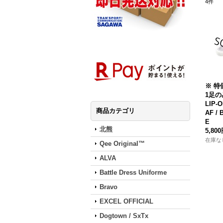
4
件
※ 特価
1足の
LIP-
商品カテゴリ
AF /
E
北熊
5,80
在庫な
Qee Original™
ALVA
Battle Dress Uniforme
Bravo
EXCEL OFFICIAL
Dogtown / SxTx