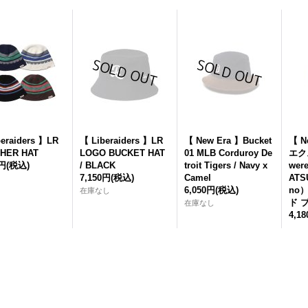
eraiders 】LR
【 Liberaiders 】LR
【 New Era 】Bucket
【 N
HER HAT
LOGO BUCKET HAT
01 MLB Corduroy De
エク
0円
(税込)
/ BLACK
troit Tigers / Navy x
wer
7,150円
(税込)
Camel
ATS
6,050円
(税込)
no
在庫なし
ド 
在庫なし
4,1