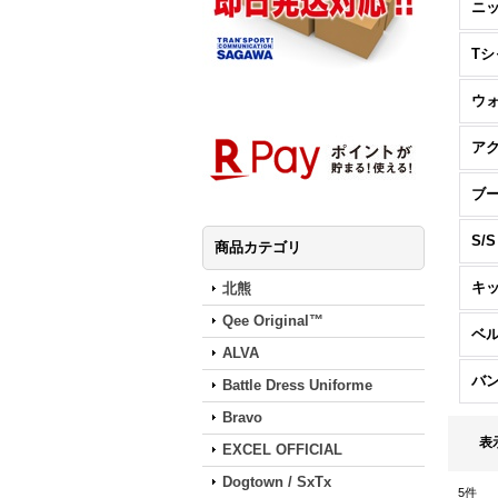
ニ
Tシ
ウ
ア
ブ
S/
商品カテゴリ
キ
北熊
Qee Original™
ベ
ALVA
バ
Battle Dress Uniforme
Bravo
表
EXCEL OFFICIAL
Dogtown / SxTx
5
件