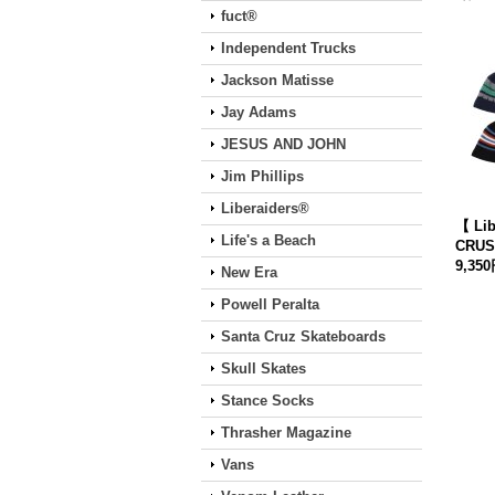
fuct®
Independent Trucks
Jackson Matisse
Jay Adams
JESUS AND JOHN
Jim Phillips
Liberaiders®
【 Lib
Life's a Beach
CRUS
9,35
New Era
Powell Peralta
Santa Cruz Skateboards
Skull Skates
Stance Socks
Thrasher Magazine
Vans