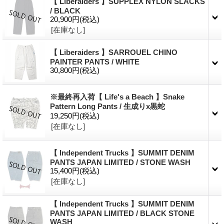
【 Liberaiders 】SUPPLEX NYLON SLACKS
/ BLACK
20,900円
(税込)
[在庫なし]
【 Liberaiders 】SARROUEL CHINO
PAINTER PANTS / WHITE
30,800円
(税込)
※最終再入荷【 Life's a Beach 】Snake
Pattern Long Pants / 生成りx黒蛇
19,250円
(税込)
[在庫なし]
【 Independent Trucks 】SUMMIT DENIM
PANTS JAPAN LIMITED / STONE WASH
15,400円
(税込)
[在庫なし]
【 Independent Trucks 】SUMMIT DENIM
PANTS JAPAN LIMITED / BLACK STONE
WASH