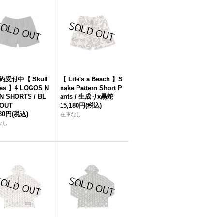
約受付中【 Skull
【 Life's a Beach 】S
tes 】4 LOGOS N
nake Pattern Short P
N SHORTS / BL
ants / 生成りx黒蛇
OUT
15,180円
(税込)
780円
(税込)
在庫なし
なし