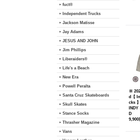
fuct®
Independent Trucks
Jackson Matisse
Jay Adams
JESUS AND JOHN
Jim Phillips
Liberaiders®
Life's a Beach
New Era
Powell Peralta
※ 202
Santa Cruz Skateboards
d【 In
cks 
Skull Skates
INDY
Stance Socks
D
9,90
Thrasher Magazine
Vans