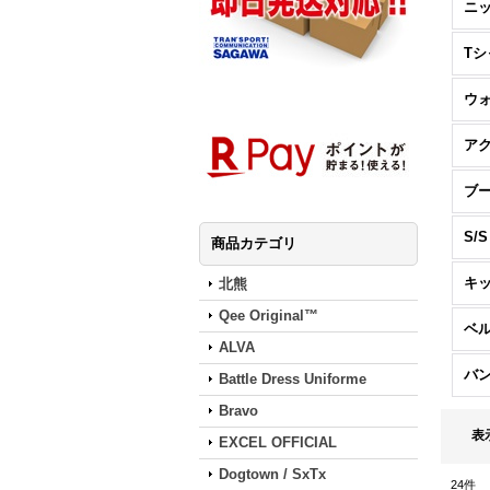
ニ
Tシ
ウ
ア
ブ
S/
商品カテゴリ
キ
北熊
Qee Original™
ベ
ALVA
バ
Battle Dress Uniforme
Bravo
表
EXCEL OFFICIAL
Dogtown / SxTx
24
件