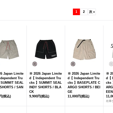
1
2
次
»
6 Japan Limite
※ 2026 Japan Limite
※ 2026 Japan Limite
※ 20
dependent Tru
d【 Independent Tru
d【 Independent Tru
d【 I
】SUMMIT SEAL
cks 】SUMMIT SEAL
cks 】BASEPLATE C
cks
 SHORTS / SAN
INDY SHORTS / BLA
ARGO SHORTS / BEI
ARG
CK
GE
EEN
0円
(税込)
9,900円
(税込)
11,000円
(税込)
11,
在庫