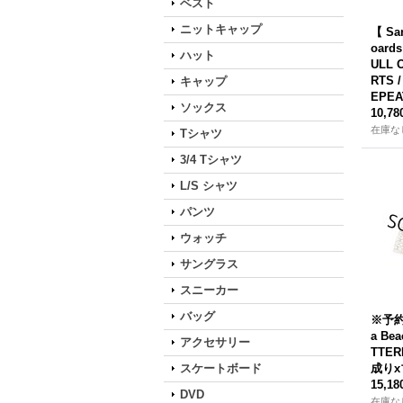
ベスト
ニットキャップ
【 San
oard
ハット
ULL 
RTS 
キャップ
EPEA
ソックス
10,7
在庫な
Tシャツ
3/4 Tシャツ
L/S シャツ
パンツ
ウォッチ
サングラス
スニーカー
バッグ
※予約
a Be
アクセサリー
TTER
スケートボード
成り
15,1
DVD
在庫な