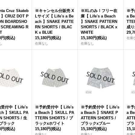
ta Cruz Skateb
※キャンセル分販売 X
※XLのみ！フリー在
※予約
s 】CRUZ DOT P
Lサイズ【 Life's a Be
庫【 Life's a Beach
a B
ON BOARDSHO
ach 】SNAKE PATTE
】SNAKE PATTERN
TTE
/ SCREAMING R
RN SHORTS / BLAC
SHORTS / BLACK x
成り
T
K x BLUE
WHITE
29,
80円
(税込)
15,180円
(税込)
15,180円
(税込)
在庫
し
在庫なし
在庫なし
受付中【 Life's
※予約受付中【 Life's
※予約受付中【 Life's
※予約
ach 】SKULL PA
a Beach 】SKULL PA
a Beach 】SNAKE P
a B
N SHORTS / 生
TTERN SHORTS / ブ
ATTERN SHORTS /
ATT
xブラック
ラックxホワイト
ブラックxブルー
ブラ
80円
(税込)
15,180円
(税込)
15,180円
(税込)
15,
し
在庫なし
在庫なし
在庫