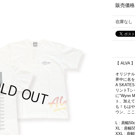
販売価格
在庫なし
【 ALVA 】8
オリジナル
界中に名を
A SKAT
リントTシ
に"Wynn
ト、加えてA
も！もはや
ウン、ここ
L : 肩幅5
XL : 肩幅
XXL : 肩