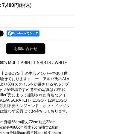
:
7,480円
(税込)
Facebookでシェア
お問い合わせ
0's MULTI PRINT T-SHIRTS / WHITE
【 Z-BOYS 】の中心メンバーであり世
馳せておりますトニー・アルバ氏のALV
ESより80'sスタイルを彷彿させるマルチプ
ャツが登場です✔︎ 背中の写真は70年代
 Miller"氏によって撮影された有名なフォ
LVA SCRATCH・LOGO・12連LOGO
説明不要のレジェンド・オブ・ドッグタ
は迷わず必買にてお待ちしております。
0cm身幅55cm着丈72cm袖丈22cm
55cm身幅60cm着丈75cm袖丈23cm
幅59cm身幅65cm着丈80cm袖丈25cm