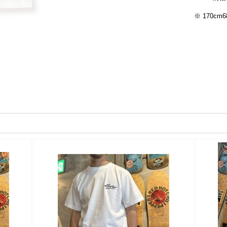
※ 170cm