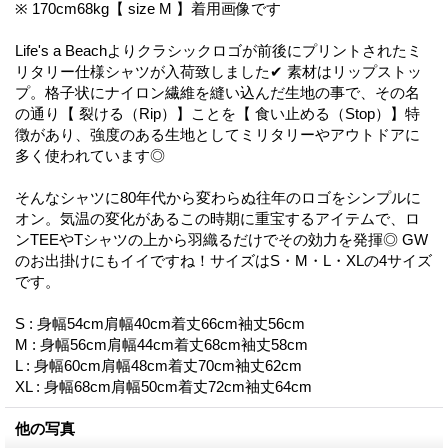
※ 170cm68kg【 size M 】着用画像です
Life's a Beachよりクラシックロゴが前後にプリントされたミ
リタリー仕様シャツが入荷致しました✔︎ 素材はリップストッ
プ。格子状にナイロン繊維を縫い込んだ生地の事で、その名
の通り【 裂ける（Rip）】ことを【 食い止める（Stop）】特
徴があり、強度のある生地としてミリタリーやアウトドアに
多く使われています◎
そんなシャツに80年代から変わらぬ往年のロゴをシンプルに
オン。気温の変化があるこの時期に重宝するアイテムで、ロ
ンTEEやTシャツの上から羽織るだけでその効力を発揮◎ GW
のお出掛けにもイイですね！サイズはS・M・L・XLの4サイズ
です。
S : 身幅54cm肩幅40cm着丈66cm袖丈56cm
M : 身幅56cm肩幅44cm着丈68cm袖丈58cm
L : 身幅60cm肩幅48cm着丈70cm袖丈62cm
XL : 身幅68cm肩幅50cm着丈72cm袖丈64cm
他の写真