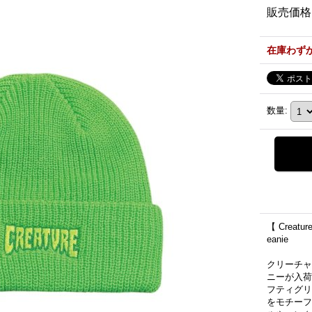
販売価格
在庫わず
数量
:
【 Creature
eanie
クリーチャ
ニーが入荷
フティグリ
をモチーフ