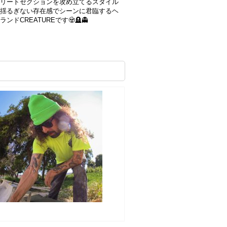
リートセクションを攻め立てるスタイル
揺るぎない存在感でシーンに君臨するヘ
ンドCREATUREです🧟🪦👻