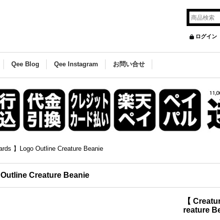
ログイン
Qee Blog
Qee Instagram
お問い合せ
ards 】Logo Outline Creature Beanie
utline Creature Beanie
【 Creatu
reature B